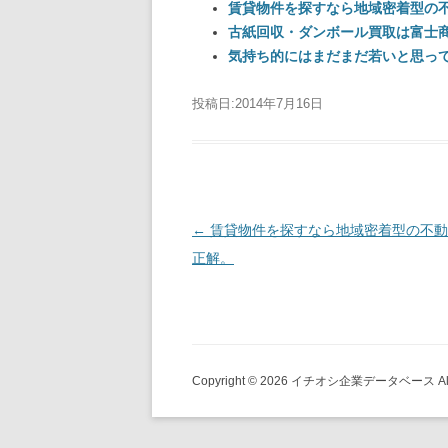
賃貸物件を探すなら地域密着型の
古紙回収・ダンボール買取は富士
気持ち的にはまだまだ若いと思っ
投稿日:
2014年7月16日
投稿ナビゲーション
←
賃貸物件を探すなら地域密着型の不動
正解。
Copyright © 2026 イチオシ企業データベース All ri